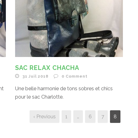
SAC RELAX CHACHA
31 Juil 2018
0
Comment
nt
Une belle harmonie de tons sobres et chics
pour le sac Charlotte.
‹ Previous
1
…
6
7
8