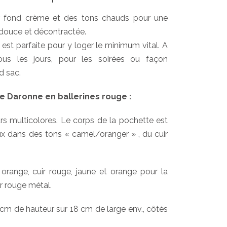
sur fond crème et des tons chauds pour une
, douce et décontractée.
le est parfaite pour y loger le minimum vital. A
us les jours, pour les soirées ou façon
d sac.
e Daronne en ballerines rouge :
urs multicolores. Le corps de la pochette est
ux dans des tons « camel/oranger » , du cuir
orange, cuir rouge, jaune et orange pour la
ir rouge métal.
 cm de hauteur sur 18 cm de large env., côtés