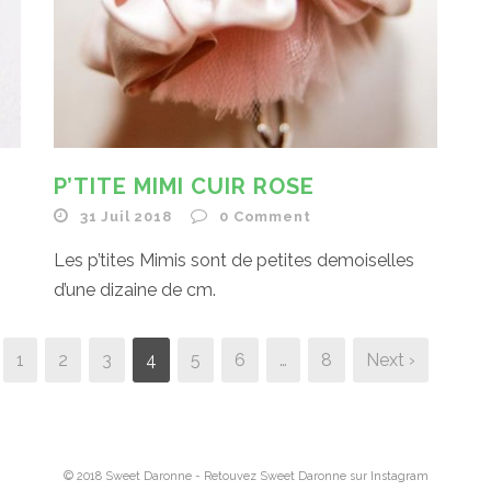
P’TITE MIMI CUIR ROSE
31 Juil 2018
0
Comment
Les p’tites Mimis sont de petites demoiselles
d’une dizaine de cm.
1
2
3
4
5
6
…
8
Next ›
© 2018 Sweet Daronne - Retouvez Sweet Daronne sur
Instagram